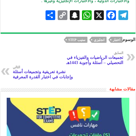
والاختبارات الدولية ، والاحتبارات الإنجليزية وغيرها .
S
C
S
W
X
F
Te
h
o
n
h
ac
le
ar
p
a
at
eb
gr
الوسوم
اختبار
انجليزي
ستيب STEP
e
y
pc
s
oo
a
Li
h
A
k
m
السابق
تجميعات الرياضيات والفيزياء في
n
at
p
التحصيلي – أسئلة وأجوبة 1443هـ
التالي
k
p
نشرة تعريفية وتجميعات أسئلة
وإجابات في اختبار القدرة المعرفية
مقالات مشابهة