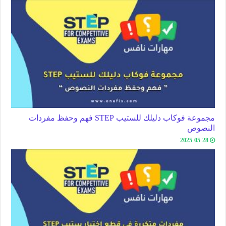
مجموعة فوكاب دليلك للستيب STEP فهم وحفظ مفردات
النصوص
2025-05-28