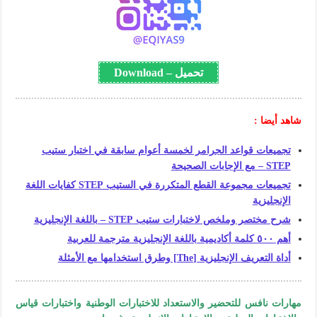
تحميل – Download
شاهد أيضا :
تجميعات قواعد الجرامر لخمسة أعوام سابقة في اختبار ستيب
STEP – مع الإجابات الصحيحة
تجميعات مجموعة القطع المتكررة في الستيب STEP كفايات اللغة
الإنجليزية
شرح مختصر وملخص لاختبارات ستيب STEP – باللغة الإنجليزية
أهم ٥٠٠ كلمة أكاديمية باللغة الإنجليزية مترجمة للعربية
أداة التعريف الإنجليزية [The] وطرق استخدامها مع الأمثلة
مهارات نافس للتحضير والاستعداد للاختبارات الوطنية واختبارات قياس