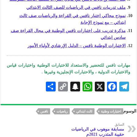
ملف تدريبات نافس في الرياضيات للصف الثالث الابتدائي
نموذج محاكي اختبار نافس في القراءة والرياضيات صف ثالث
ابتدائي – مع نموذج الإجابة
مذكرة تدريب على اختبارات نافس الوطنية في مجال القراءة صف
سادس ابتدائي
الاختبارات الوطنية نافس – الدليل الإرشادي لأولياء الأمور
مهارات نافس للتحضير والاستعداد للاختبارات الوطنية واختبارات قياس
والاختبارات الدولية ، والاحتبارات الإنجليزية وغيرها .
S
C
S
W
X
F
Te
h
o
n
h
ac
le
ar
p
a
at
eb
gr
الوسوم
اختبارات وطنية
ثالث ابتدائي
رياضيات
نافس
e
y
pc
s
oo
a
Li
h
A
k
m
السابق
مسابقة موهوب في الرياضيات
n
at
p
حقيبة المتدرب 2021م