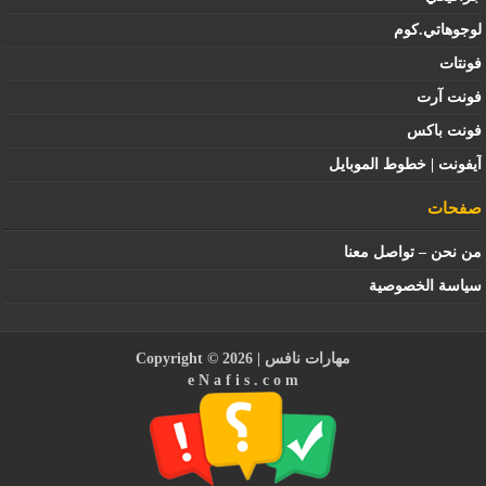
لوجوهاتي.كوم
فونتات
فونت آرت
فونت باكس
آيفونت | خطوط الموبايل
صفحات
من نحن – تواصل معنا
سياسة الخصوصية
مهارات نافس
| Copyright © 2026
e N a f i s . c o m