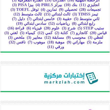
الرخصة المهنية
(16)
القدرات
(19)
القدرة المعرفية
(5)
انجليزي
(11)
بنك
(10)
بيرلز PIRLS
(4)
بيزا PISA
(3)
تجميعات
(28)
تحصيلي
(9)
تمارين
(4)
توفل TOEFL
(3)
تيمز TIMSS
(3)
ثالث ابتدائي
(15)
ثالث متوسط
(12)
ثاني متوسط
(5)
حقيبة
(3)
خامس ابتدائي
(7)
دليل
(7)
رابع ابتدائي
(8)
رياضيات
(52)
سادس ابتدائي
(19)
ستيب STEP
(5)
شرح
(3)
علوم
(20)
فيزياء
(6)
قراءة
(16)
قياس
(20)
كانجارو
(7)
كتابة
(2)
كمي
(12)
كيمياء
(5)
لغتي
(3)
لفظي
(3)
محوسب
(9)
مسابقة
(12)
معايير
(3)
ملخص
(3)
ملزمة
(5)
مهاراتي
(9)
موهبة
(18)
موهوب
(7)
نافس
(32)
ورقي
(11)