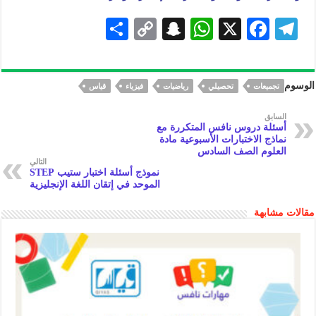
S
C
S
W
X
F
Te
h
o
n
h
ac
le
ar
p
a
at
eb
gr
الوسوم
تجميعات
تحصيلي
رياضيات
فيزياء
قياس
e
y
pc
s
oo
a
Li
h
A
k
m
السابق
أسئلة دروس نافس المتكررة مع
n
at
p
نماذج الاختبارات الأسبوعية مادة
العلوم الصف السادس
k
p
التالي
نموذج أسئلة اختبار ستيب STEP
الموحد في إتقان اللغة الإنجليزية
مقالات مشابهة