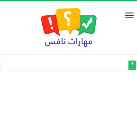
تجميعات نماذج الاختبارات المركزية في مادة لغتي ثالث ابتدائي الفصل الدراس