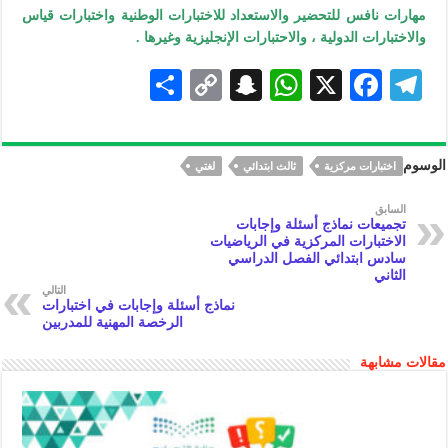
مهارات نافس للتحضير والاستعداد للاختبارات الوطنية واختبارات قياس
والاختبارات الدولية ، والاحتبارات الإنجليزية وغيرها .
S
C
S
W
X
F
Te
h
o
n
h
ac
le
ar
p
a
at
eb
gr
الوسوم
اختبارات مركزية
ثالث ابتدائي
لغتي
e
y
pc
s
oo
a
Li
h
A
k
m
السابق
تجميعات نماذج أسئلة وإجابات
n
at
p
الاختبارات المركزية في الرياضيات
سادس ابتدائي الفصل الدراسي
k
p
الثاني
التالي
نماذج أسئلة وإجابات في اختبارات
الرخصة المهنية للمدربين
مقالات مشابهة