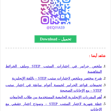
تحميل – Download
شاهد أيضا :
ملخص جرامر في اختبارات الستيب STEP وملف الخرائط
المفاهيمية
شرح مختصر وملخص لاختبارات ستيب STEP – باللغة الإنجليزية
تجميعات قواعد الجرامر لخمسة أعوام سابقة في اختبار ستيب
STEP – مع الإجابات الصحيحة
أهم المفردات الإنجليزية الجامعية المستخدمة بين طلاب الجامعات
خطة شهرية لاختبار الستيب STEP – ونموذج اختبار حقيقي مع
الإجابات