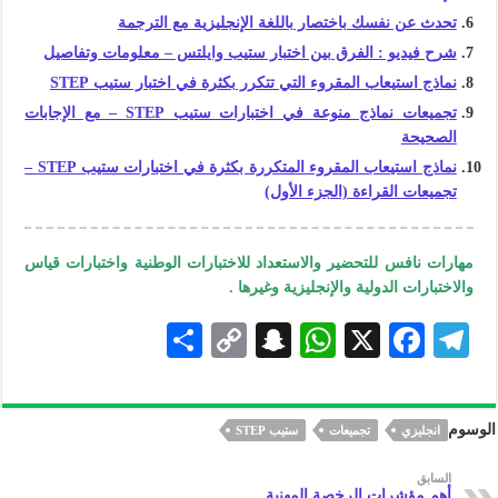
تحدث عن نفسك باختصار باللغة الإنجليزية مع الترجمة
شرح فيديو : الفرق بين اختبار ستيب وايلتس – معلومات وتفاصيل
نماذج استيعاب المقروء التي تتكرر بكثرة في اختبار ستيب STEP
تجميعات نماذج منوعة في اختبارات ستيب STEP – مع الإجابات
الصحيحة
نماذج استيعاب المقروء المتكررة بكثرة في اختبارات ستيب STEP –
تجميعات القراءة (الجزء الأول)
مهارات نافس للتحضير والاستعداد للاختبارات الوطنية واختبارات قياس
والاختبارات الدولية والإنجليزية وغيرها .
S
C
S
W
X
F
Te
h
o
n
h
ac
le
ar
p
a
at
eb
gr
الوسوم
انجليزي
تجميعات
ستيب STEP
e
y
pc
s
oo
a
Li
h
A
k
m
السابق
أهم مؤشرات الرخصة المهنية