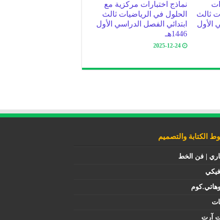
ات
نماذج اختبارات مركزية مع
ت ثالث
الحلول في الرياضيات ثالث
 الأول
ابتدائي الفصل الدراسي الأول
1446هـ
2025-12-24
 الكتابة والتصميم
اري | فن الخط
فيكي
هاتي.كوم
ات
ت آرت