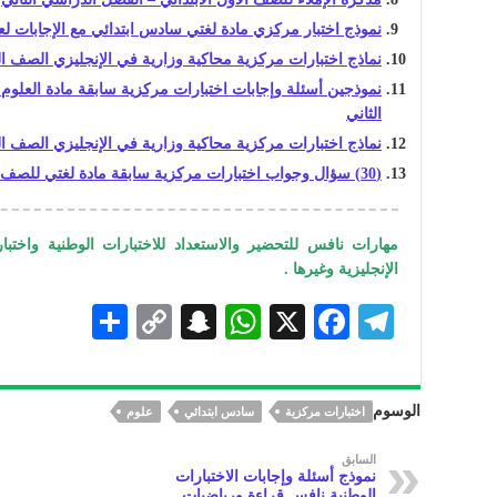
نموذج اختبار مركزي مادة لغتي سادس ابتدائي مع الإجابات لعام 445
نماذج اختبارات مركزية محاكية وزارية في الإنجليزي الصف ا
نموذجين أسئلة وإجابات اختبارات مركزية سابقة مادة العلو
الثاني
نماذج اختبارات مركزية محاكية وزارية في الإنجليزي الصف ا
(30) سؤال وجواب اختبارات مركزية سابقة مادة لغتي للصف الثالث الابتدائي الفصل الدراسي الثاني
مهارات نافس للتحضير والاستعداد للاختبارات الوطنية واختبار
الإنجليزية وغيرها .
S
C
S
W
X
F
Te
h
o
n
h
ac
le
ar
p
a
at
eb
gr
الوسوم
اختبارات مركزية
سادس ابتدائي
علوم
e
y
pc
s
oo
a
Li
h
A
k
m
السابق
نموذج أسئلة وإجابات الاختبارات
الوطنية نافس قراءة ورياضيات