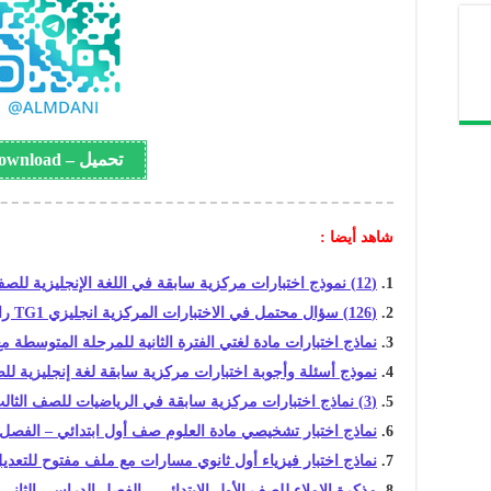
تحميل – Download
شاهد أيضا :
(12) نموذج اختبارات مركزية سابقة في اللغة الإنجليزية للصف الثالث المتوسط الفصل الدراسي الثاني
(126) سؤال محتمل في الاختبارات المركزية انجليزي TG1 رابع ابتدئي مع الترجمة والإجابات
نماذج اختبارات مادة لغتي الفترة الثانية للمرحلة المتوسطة م
نموذج أسئلة وأجوبة اختبارات مركزية سابقة لغة إنجليزية لل
(3) نماذج اختبارات مركزية سابقة في الرياضيات للصف الثالث الابتدائي الفصل الدراسي الثاني
نماذج اختبار تشخيصي مادة العلوم صف أول ابتدائي – الفصل 
نماذج اختبار فيزياء أول ثانوي مسارات مع ملف مفتوح للتعدي
مذكرة الإملاء للصف الأول الابتدائي – الفصل الدراسي الثاني