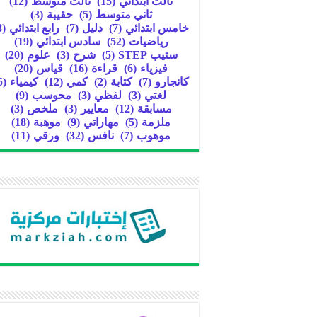
ثالث ابتدائي
(15)
ثالث متوسط
(12)
ثاني متوسط
(5)
حقيبة
(3)
خامس ابتدائي
(7)
دليل
(7)
رابع ابتدائي
(8)
رياضيات
(52)
سادس ابتدائي
(19)
ستيب STEP
(5)
شرح
(3)
علوم
(20)
فيزياء
(6)
قراءة
(16)
قياس
(20)
كانجارو
(7)
كتابة
(2)
كمي
(12)
كيمياء
(5)
لغتي
(3)
لفظي
(3)
محوسب
(9)
مسابقة
(12)
معايير
(3)
ملخص
(3)
ملزمة
(5)
مهاراتي
(9)
موهبة
(18)
موهوب
(7)
نافس
(32)
ورقي
(11)