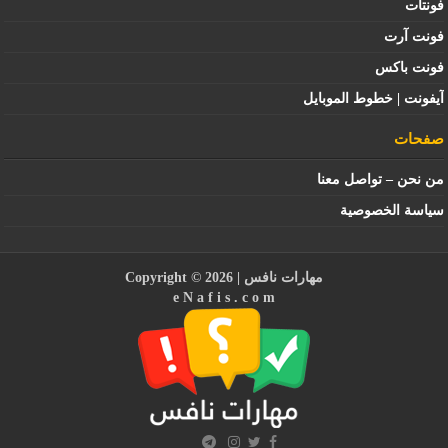
فونتات
فونت آرت
فونت باكس
آيفونت | خطوط الموبايل
صفحات
من نحن – تواصل معنا
سياسة الخصوصية
مهارات نافس
| Copyright © 2026
e N a f i s . c o m