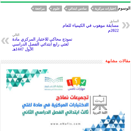
ar
p
a
at
eb
gr
الوسوم
اختبارات مركزية
سادس ابتدائي
علوم
مراجعة
e
y
pc
s
oo
a
Li
h
A
k
m
السابق
مسابقة موهوب في الكيمياء للعام
n
at
p
2022م
التالي
k
p
نموذج محاكي للاختبار المركزي مادة
لغتي رابع ابتدائي الفصل الدراسي
الأول 1447هـ
مقالات مشابهة