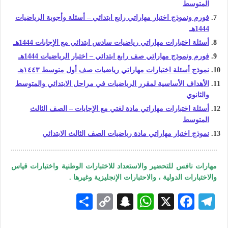
المتوسط
فورم ونموذج اختبار مهاراتي رابع ابتدائي – أسئلة وأجوبة الرياضيات
1444هـ
أسئلة اختبارات مهاراتي رياضيات سادس ابتدائي مع الإجابات 1444هـ
فورم ونموذج مهاراتي صف رابع ابتدائي – اختبار الرياضيات 1444هـ
نموذج أسئلة اختبارات مهاراتي رياضيات صف أول متوسط ١٤٤٣هـ
الأهداف الأساسية لمقرر الرياضيات في مراحل الابتدائي والمتوسط
والثانوي
أسئلة اختبارات مهاراتي مادة لغتي مع الإجابات – الصف الثالث
المتوسط
نموذج اختبار مهاراتي مادة رياضيات الصف الثالث الابتدائي
مهارات نافس للتحضير والاستعداد للاختبارات الوطنية واختبارات قياس
والاختبارات الدولية ، والاحتبارات الإنجليزية وغيرها .
S
C
S
W
X
F
Te
h
o
n
h
ac
le