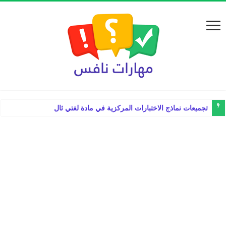
تجميعات نماذج الاختبارات المركزية في مادة لغتي ثالث ابتدائي الفصل ا