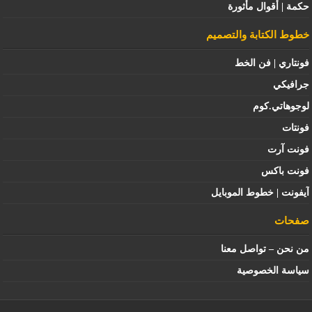
حكمة | أقوال مأثورة
خطوط الكتابة والتصميم
فونتاري | فن الخط
جرافيكي
لوجوهاتي.كوم
فونتات
فونت آرت
فونت باكس
آيفونت | خطوط الموبايل
صفحات
من نحن – تواصل معنا
سياسة الخصوصية