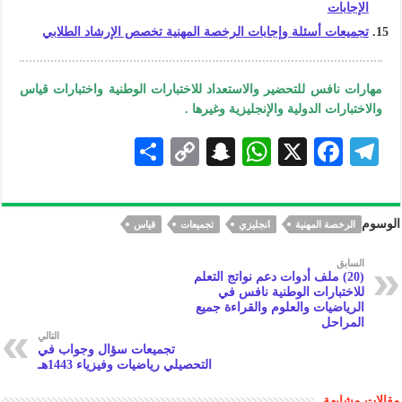
الإجابات
تجميعات أسئلة وإجابات الرخصة المهنية تخصص الإرشاد الطلابي
مهارات نافس للتحضير والاستعداد للاختبارات الوطنية واختبارات قياس
والاختبارات الدولية والإنجليزية وغيرها .
S
C
S
W
X
F
Te
h
o
n
h
ac
le
ar
p
a
at
eb
gr
الوسوم
الرخصة المهنية
انجليزي
تجميعات
قياس
e
y
pc
s
oo
a
Li
h
A
k
m
السابق
(20) ملف أدوات دعم نواتج التعلم
n
at
p
للاختبارات الوطنية نافس في
الرياضيات والعلوم والقراءة جميع
k
p
المراحل
التالي
تجميعات سؤال وجواب في
التحصيلي رياضيات وفيزياء 1443هـ
مقالات مشابهة