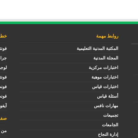
روابط مهمة
خطوط
المكتبة المدنية التعليمية
فونت
المجلة المدنية
جرا
اختبارات مركزية
لوجو
اختبارات موهبة
فونت
اختبارات قياس
فون
أسئلة قياس
فون
مهارات نافس
آيفو
تجميعات
صفح
الجامعات
من ن
إدارة النجاح