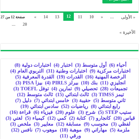
12
»
14
13
11
10
«
...
« الأولى
صفحة 12 من 27
...
20
الأخيرة »
أحياء
(6)
أول متوسط
(3)
اختبار
(4)
اختبارات دولية
(8)
اختبارات مركزية
(9)
اختبارات وطنية
(31)
التربوي العام
(4)
الرخصة المهنية
(16)
القدرات
(19)
القدرة المعرفية
(5)
انجليزي
(11)
بنك
(10)
بيرلز PIRLS
(4)
بيزا PISA
(3)
تجميعات
(28)
تحصيلي
(9)
تمارين
(4)
توفل TOEFL
(3)
تيمز TIMSS
(3)
ثالث ابتدائي
(15)
ثالث متوسط
(12)
ثاني متوسط
(5)
حقيبة
(3)
خامس ابتدائي
(7)
دليل
(7)
رابع ابتدائي
(8)
رياضيات
(52)
سادس ابتدائي
(19)
ستيب STEP
(5)
شرح
(3)
علوم
(20)
فيزياء
(6)
قراءة
(16)
قياس
(20)
كانجارو
(7)
كتابة
(2)
كمي
(12)
كيمياء
(5)
لغتي
(3)
لفظي
(3)
محوسب
(9)
مسابقة
(12)
معايير
(3)
ملخص
(3)
ملزمة
(5)
مهاراتي
(9)
موهبة
(18)
موهوب
(7)
نافس
(32)
ورقي
(11)