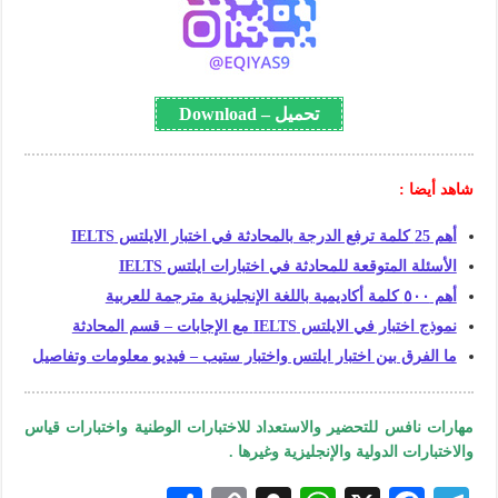
تحميل – Download
شاهد أيضا :
أهم 25 كلمة ترفع الدرجة بالمحادثة في اختبار الايلتس IELTS
الأسئلة المتوقعة للمحادثة في اختبارات ايلتس IELTS
أهم ٥٠٠ كلمة أكاديمية باللغة الإنجليزية مترجمة للعربية
نموذج اختبار في الايلتس IELTS مع الإجابات – قسم المحادثة
ما الفرق بين اختبار ايلتس واختبار ستيب – فيديو معلومات وتفاصيل
مهارات نافس للتحضير والاستعداد للاختبارات الوطنية واختبارات قياس
والاختبارات الدولية والإنجليزية وغيرها .