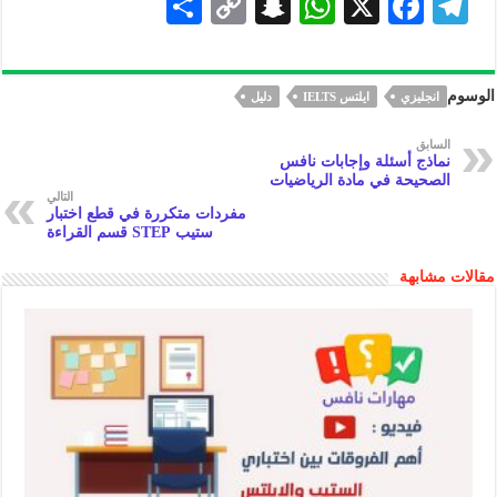
S
C
S
W
X
F
Te
h
o
n
h
ac
le
ar
p
a
at
eb
gr
الوسوم
انجليزي
ايلتس IELTS
دليل
e
y
pc
s
oo
a
Li
h
A
k
m
السابق
نماذج أسئلة وإجابات نافس
n
at
p
الصحيحة في مادة الرياضيات
التالي
k
p
مفردات متكررة في قطع اختبار
ستيب STEP قسم القراءة
مقالات مشابهة