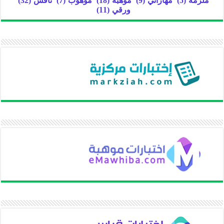
ملزمة
(5)
مهاراتي
(9)
موهبة
(18)
موهوب
(7)
نافس
(32)
ورقي
(11)