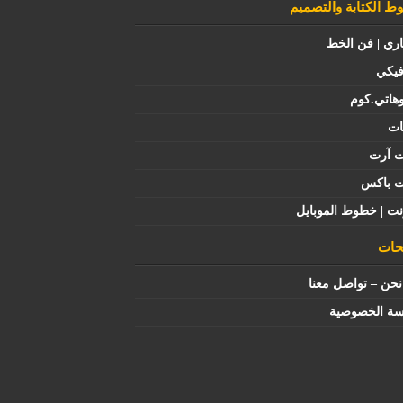
 الكتابة والتصميم
اري | فن الخط
فيكي
هاتي.كوم
ات
ت آرت
ت باكس
نت | خطوط الموبايل
ات
حن – تواصل معنا
سة الخصوصية