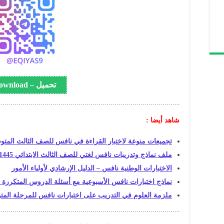
تحميل – Download
شاهد أيضا :
تجميعات منوعة لاختبار القراءة في نافس للصف الثالث المت
ملف نماذج وتدريبات نافس لغتي للصف الثالث الابتدائي 1445هـ
الاختبارات الوطنية نافس – الدليل الإرشادي لأولياء الأمور
نماذج اختبارات نافس الأسبوعية مع أسئلة الدروس المتكررة 
ملزمة العلوم في التدريب على اختبارات نافس للمرحلة الم