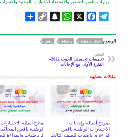
مهارات نافس للتحضير والاستعداد للاختبارات الوطنية واختبارات ق
S
C
S
W
X
F
Te
h
o
n
h
ac
le
ar
p
a
at
eb
gr
الوسوم
اختبارات وطنية
رياضيات
نافس
e
y
pc
s
oo
a
Li
h
A
k
m
السابق
تجميعات تحصيلي الحوت 2022م
n
at
p
الفترة الأولى مع الإجابات
k
p
مقالات مشابهة
نموذج أسئلة وإجابات
نماذج أسئلة الاختبارات
الاختبارات الوطنية نافس
الوطنية نافس المحاكية
قراءة ورياضيات للصف الثالث
الرياضيات والقراءة ل