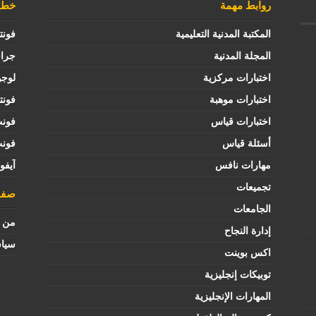
روابط مهمة
خطوط
المكتبة المدنية التعليمية
فونت
المجلة المدنية
جرا
اختبارات مركزية
لوجو
اختبارات موهبة
فونت
اختبارات قياس
فون
أسئلة قياس
فون
مهارات نافس
آيفو
تجميعات
صفح
الجامعات
من ن
إدارة النجاح
سيا
اكس بوينت
توبيكات إنجليزية
المهارات الإنجليزية