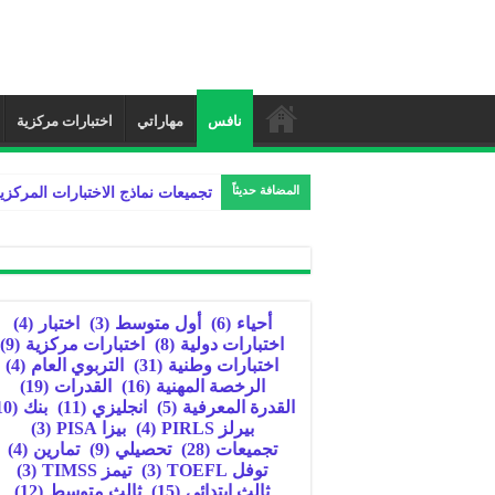
نافس
مهاراتي
اختبارات مركزية
المضافة حديثاً
تجميعات نماذج الاختبارات المركزي
أحياء
(6)
أول متوسط
(3)
اختبار
(4)
اختبارات دولية
(8)
اختبارات مركزية
(9)
اختبارات وطنية
(31)
التربوي العام
(4)
الرخصة المهنية
(16)
القدرات
(19)
القدرة المعرفية
(5)
انجليزي
(11)
بنك
(10)
بيرلز PIRLS
(4)
بيزا PISA
(3)
تجميعات
(28)
تحصيلي
(9)
تمارين
(4)
توفل TOEFL
(3)
تيمز TIMSS
(3)
ثالث ابتدائي
(15)
ثالث متوسط
(12)