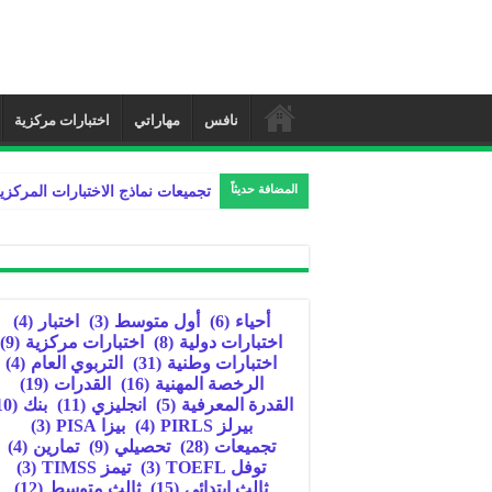
نافس
مهاراتي
اختبارات مركزية
المضافة حديثاً
تجميعات نماذج الاختبارات المركزي
أحياء
(6)
أول متوسط
(3)
اختبار
(4)
اختبارات دولية
(8)
اختبارات مركزية
(9)
اختبارات وطنية
(31)
التربوي العام
(4)
الرخصة المهنية
(16)
القدرات
(19)
القدرة المعرفية
(5)
انجليزي
(11)
بنك
(10)
بيرلز PIRLS
(4)
بيزا PISA
(3)
تجميعات
(28)
تحصيلي
(9)
تمارين
(4)
توفل TOEFL
(3)
تيمز TIMSS
(3)
ثالث ابتدائي
(15)
ثالث متوسط
(12)