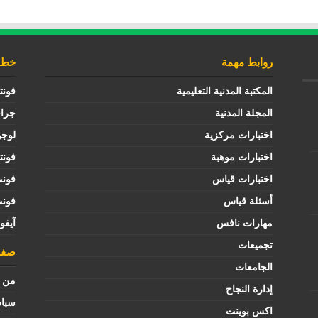
روابط مهمة
خطوط
المكتبة المدنية التعليمية
فونت
المجلة المدنية
جرا
اختبارات مركزية
لوجو
اختبارات موهبة
فونت
اختبارات قياس
فون
أسئلة قياس
فون
مهارات نافس
آيفو
تجميعات
صفح
الجامعات
من ن
إدارة النجاح
سيا
اكس بوينت