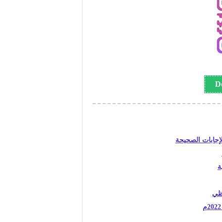
ة
فظي