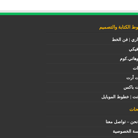
 الكتابة والتصميم
اري | فن الخط
فيكي
هاتي.كوم
ات
ت آرت
ت باكس
نت | خطوط الموبايل
ات
حن – تواصل معنا
سة الخصوصية