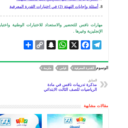
أسئلة وإجابات التهيئة (2) في اختبارات القدرة المعرفية
مهارات نافس للتحضير والاستعداد للاختبارات الوطنية واختبار
الإنجليزية وغيرها .
S
C
S
W
X
F
Te
h
o
n
h
ac
le
ar
p
a
at
eb
gr
الوسوم
القدرة المعرفية
قياس
ملزمة
e
y
pc
s
oo
a
Li
h
A
k
m
السابق
مذكرة تدريبات نافس في مادة
n
at
p
الرياضيات للصف الثالث الابتدائي
k
p
مقالات مشابهة