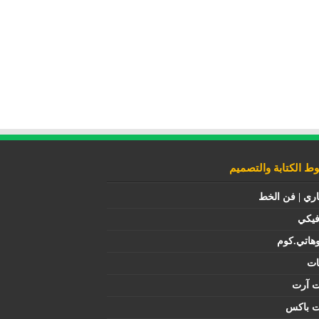
 الكتابة والتصميم
اري | فن الخط
فيكي
هاتي.كوم
ات
ت آرت
ت باكس