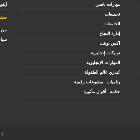
مهارات نافس
آيفو
تجميعات
صفح
الجامعات
من ن
إدارة النجاح
سيا
اكس بوينت
توبيكات إنجليزية
المهارات الإنجليزية
كيدزي عالم الطفولة
رقميات | مطبوعات رقمية
حكمة | أقوال مأثورة