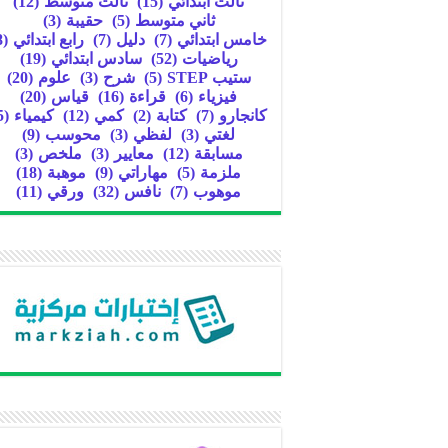
ثالث ابتدائي
(15)
ثالث متوسط
(12)
ثاني متوسط
(5)
حقيبة
(3)
خامس ابتدائي
(7)
دليل
(7)
رابع ابتدائي
(8)
رياضيات
(52)
سادس ابتدائي
(19)
ستيب STEP
(5)
شرح
(3)
علوم
(20)
فيزياء
(6)
قراءة
(16)
قياس
(20)
كانجارو
(7)
كتابة
(2)
كمي
(12)
كيمياء
(5)
لغتي
(3)
لفظي
(3)
محوسب
(9)
مسابقة
(12)
معايير
(3)
ملخص
(3)
ملزمة
(5)
مهاراتي
(9)
موهبة
(18)
موهوب
(7)
نافس
(32)
ورقي
(11)