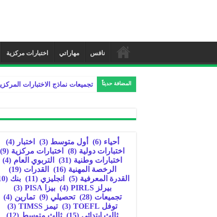
نافس
مهاراتي
اختبارات مركزية
المضافة حديثاً
تجميعات نماذج الاختبارات المركزي
أحياء
(6)
أول متوسط
(3)
اختبار
(4)
اختبارات دولية
(8)
اختبارات مركزية
(9)
اختبارات وطنية
(31)
التربوي العام
(4)
الرخصة المهنية
(16)
القدرات
(19)
القدرة المعرفية
(5)
انجليزي
(11)
بنك
(10)
بيرلز PIRLS
(4)
بيزا PISA
(3)
تجميعات
(28)
تحصيلي
(9)
تمارين
(4)
توفل TOEFL
(3)
تيمز TIMSS
(3)
ثالث ابتدائي
(15)
ثالث متوسط
(12)