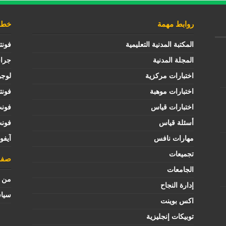
روابط مهمة
خطوط
المكتبة المدنية التعليمية
فونت
المجلة المدنية
جرا
اختبارات مركزية
لوجو
اختبارات موهبة
فونت
اختبارات قياس
فون
أسئلة قياس
فون
مهارات نافس
آيفو
تجميعات
صفح
الجامعات
من ن
إدارة النجاح
سيا
اكس بوينت
توبيكات إنجليزية