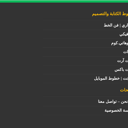
 الكتابة والتصميم
اري | فن الخط
فيكي
هاتي.كوم
ات
ت آرت
ت باكس
نت | خطوط الموبايل
ات
حن – تواصل معنا
سة الخصوصية