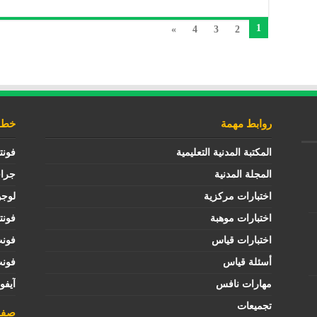
1
»
4
3
2
روابط مهمة
خطوط
المكتبة المدنية التعليمية
فونت
المجلة المدنية
جرا
اختبارات مركزية
لوجو
اختبارات موهبة
فونت
اختبارات قياس
فون
أسئلة قياس
فون
مهارات نافس
آيفو
تجميعات
صفح