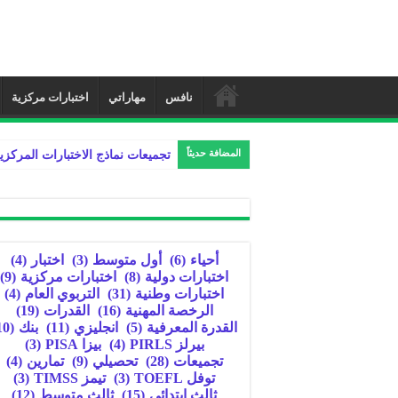
نافس
مهاراتي
اختبارات مركزية
المضافة حديثاً
تجميعات نماذج الاختبارات المركزي
أحياء
(6)
أول متوسط
(3)
اختبار
(4)
اختبارات دولية
(8)
اختبارات مركزية
(9)
اختبارات وطنية
(31)
التربوي العام
(4)
الرخصة المهنية
(16)
القدرات
(19)
القدرة المعرفية
(5)
انجليزي
(11)
بنك
(10)
بيرلز PIRLS
(4)
بيزا PISA
(3)
تجميعات
(28)
تحصيلي
(9)
تمارين
(4)
توفل TOEFL
(3)
تيمز TIMSS
(3)
ثالث ابتدائي
(15)
ثالث متوسط
(12)