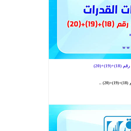
)+(20)
..