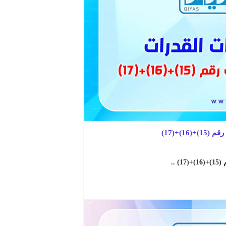
)+(17)
..