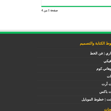
صفحة 1 من 4
 الكتابة والتصميم
اري | فن الخط
فيكي
هاتي.كوم
ات
ت آرت
ت باكس
نت | خطوط الموبايل
ات