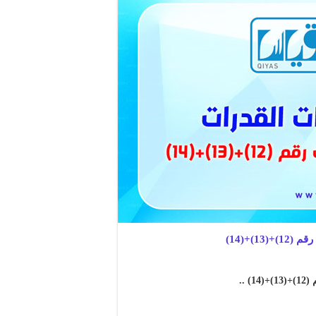
)+(14)
..