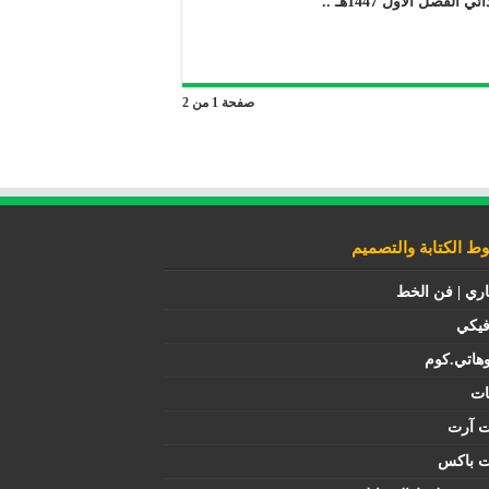
صل الأول 1447هـ ..
صفحة 1 من 2
 الكتابة والتصميم
اري | فن الخط
فيكي
هاتي.كوم
ات
ت آرت
ت باكس