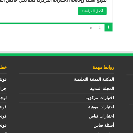
نموذج أسئلة وإجابات الاختبارات المركزية مادة لغتي خامس ابتدائي الف
أكمل القراءة »
1
»
2
روابط مهمة
خطوط
المكتبة المدنية التعليمية
فونت
المجلة المدنية
جرا
اختبارات مركزية
لوجو
اختبارات موهبة
فونت
اختبارات قياس
فون
أسئلة قياس
فون