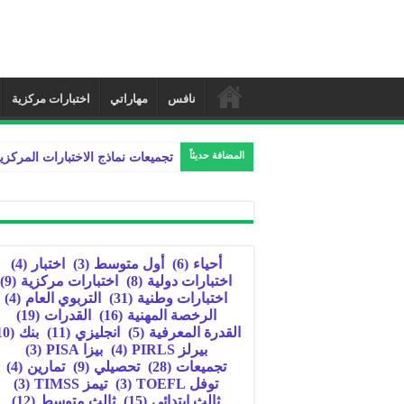
نافس
مهاراتي
اختبارات مركزية
المضافة حديثاً
تجميعات نماذج الاختبارات المركزي
أحياء
(6)
أول متوسط
(3)
اختبار
(4)
اختبارات دولية
(8)
اختبارات مركزية
(9)
اختبارات وطنية
(31)
التربوي العام
(4)
الرخصة المهنية
(16)
القدرات
(19)
القدرة المعرفية
(5)
انجليزي
(11)
بنك
(10)
بيرلز PIRLS
(4)
بيزا PISA
(3)
تجميعات
(28)
تحصيلي
(9)
تمارين
(4)
توفل TOEFL
(3)
تيمز TIMSS
(3)
ثالث ابتدائي
(15)
ثالث متوسط
(12)