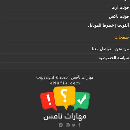
فونت آرت
فونت باكس
آيفونت | خطوط الموبايل
صفحات
من نحن – تواصل معنا
سياسة الخصوصية
مهارات نافس
| Copyright © 2026
e N a f i s . c o m