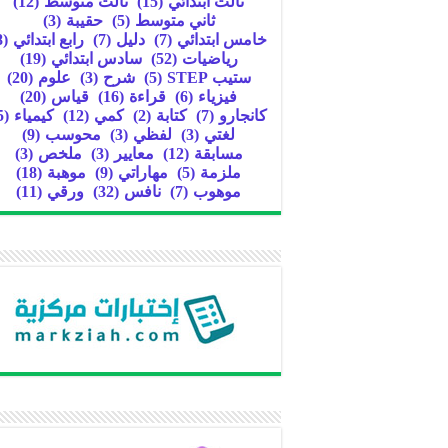
ثالث ابتدائي
(15)
ثالث متوسط
(12)
ثاني متوسط
(5)
حقيبة
(3)
خامس ابتدائي
(7)
دليل
(7)
رابع ابتدائي
(8)
رياضيات
(52)
سادس ابتدائي
(19)
ستيب STEP
(5)
شرح
(3)
علوم
(20)
فيزياء
(6)
قراءة
(16)
قياس
(20)
كانجارو
(7)
كتابة
(2)
كمي
(12)
كيمياء
(5)
لغتي
(3)
لفظي
(3)
محوسب
(9)
مسابقة
(12)
معايير
(3)
ملخص
(3)
ملزمة
(5)
مهاراتي
(9)
موهبة
(18)
موهوب
(7)
نافس
(32)
ورقي
(11)