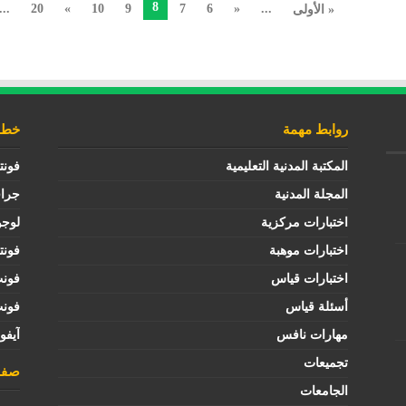
8
...
20
»
10
9
7
6
«
...
« الأولى
روابط مهمة
خطوط
المكتبة المدنية التعليمية
فونت
المجلة المدنية
جرا
اختبارات مركزية
لوجو
اختبارات موهبة
فونت
اختبارات قياس
فون
أسئلة قياس
فون
مهارات نافس
آيفو
تجميعات
صفح
الجامعات