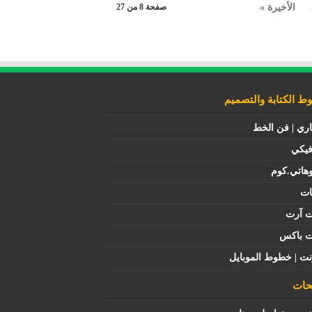
الأخيرة »
صفحة 8 من 27
 الكتابة والتصميم
اري | فن الخط
فيكي
هاتي.كوم
ات
ت آرت
ت باكس
نت | خطوط الموبايل
ات