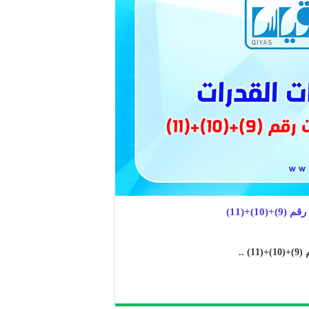
)+(11)
..