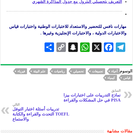
التعريف بتحصيلي البترول مع جدول المذاكرة الشهري
مهارات نافس للتحضير والاستعداد للاختبارات الوطنية واختبارات قياس
والاختبارات الدولية ، والاحتبارات الإنجليزية وغيرها .
S
C
S
W
X
F
Te
h
o
n
h
ac
le
ar
p
a
at
eb
gr
الوسوم
أحياء
تجميعات
تحصيلي
رياضيات
علم البيئة
فيزياء
e
y
pc
s
oo
a
قياس
كيمياء
Li
h
A
k
m
السابق
n
at
p
نماذج التدريبات على اختبارات بيزا
PISA في حل المشكلات والقراءة
k
p
التالي
تدريبات أسئلة اختبار التوفل
TOEFL التحدث والقراءة والكتابة
والاستماع
مقالات مشابهة