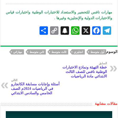
مهارات نافس للتحضير والاستعداد للاختبارات الوطنية واختبارات قياس
والاختبارات الدولية والإنجليزية وغيرها .
S
C
S
W
X
F
Te
h
o
n
h
ac
le
ar
p
a
at
eb
gr
الوسوم
أول متوسط
انجليزي
ثالث متوسط
ثاني متوسط
مهاراتي
e
y
pc
s
oo
a
Li
h
A
k
m
السابق
خطة التهيئة ونماذج الاختبارات
n
at
p
الوطنية نافس للصف الثالث
الابتدائي مادة الرياضيات
k
p
التالي
أسئلة وإجابات مسابقة الكانجارو
في الرياضيات 2024م الصف
الخامس والسادس الابتدائي
مقالات مشابهة