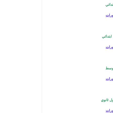
تدائي
رات
بتدائي
رات
توسط
رات
ل ثانوي
رات