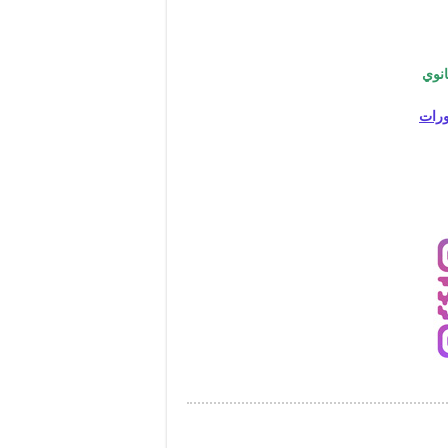
انوي
رات