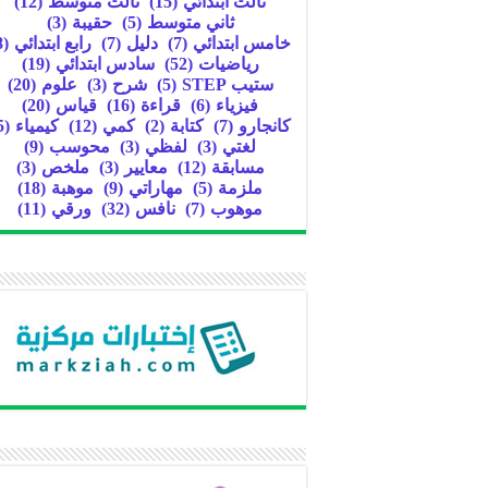
ثالث ابتدائي
(15)
ثالث متوسط
(12)
ثاني متوسط
(5)
حقيبة
(3)
خامس ابتدائي
(7)
دليل
(7)
رابع ابتدائي
(8)
رياضيات
(52)
سادس ابتدائي
(19)
ستيب STEP
(5)
شرح
(3)
علوم
(20)
فيزياء
(6)
قراءة
(16)
قياس
(20)
كانجارو
(7)
كتابة
(2)
كمي
(12)
كيمياء
(5)
لغتي
(3)
لفظي
(3)
محوسب
(9)
مسابقة
(12)
معايير
(3)
ملخص
(3)
ملزمة
(5)
مهاراتي
(9)
موهبة
(18)
موهوب
(7)
نافس
(32)
ورقي
(11)