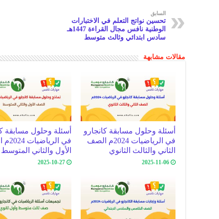
Li
h
A
k
m
السابق
تحسين نواتج التعلم في الاختبارات
n
at
p
الوطنية نافس مجال القراءة 1447هـ
سادس ابتدائي وثالث متوسط
k
p
مقالات مشابهة
أسئلة وحلول مسابقة كانجارو
أسئلة وحلول مسابقة كا
في الرياضيات 2024م الصف
في الرياض
الثاني والثالث الثانوي
الأول والثاني المتوسط
2025-10-27
2025-11-06