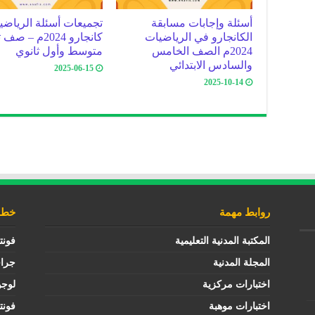
أسئلة وإجابات مسابقة
تجميعات أسئلة الرياض
الكانجارو في الرياضيات
كانجارو 2024م – 
2024م الصف الخامس
متوسط وأول ثانوي
والسادس الابتدائي
2025-06-15
2025-10-14
روابط مهمة
خطوط
المكتبة المدنية التعليمية
فونت
المجلة المدنية
جرا
اختبارات مركزية
لوجو
اختبارات موهبة
فونت