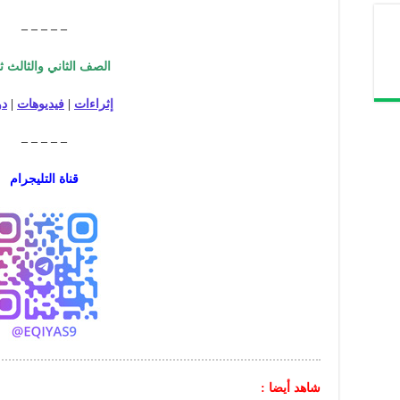
– – – – –
الصف الثاني والثالث ث
إثراءات
|
فيديوهات
|
دو
– – – – –
قناة التليجرام
شاهد أيضا :