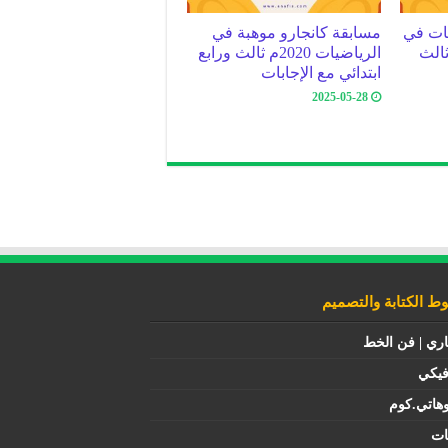
يات في
مسابقة كانجارو موهبة في
صف ثالث
الرياضيات 2020م ثالث ورابع
ابتدائي مع الإجابات
2025-05-28
 الكتابة والتصميم
اري | فن الخط
فيكي
هاتي.كوم
ات