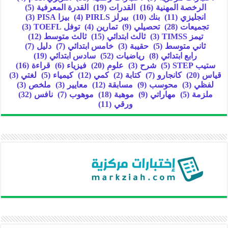
الرخصة المهنية
(16)
القدرات
(19)
القدرة المعرفية
(5)
انجليزي
(11)
بنك
(10)
بيرلز PIRLS
(4)
بيزا PISA
(3)
تجميعات
(28)
تحصيلي
(9)
تمارين
(4)
توفل TOEFL
(3)
تيمز TIMSS
(3)
ثالث ابتدائي
(15)
ثالث متوسط
(12)
ثاني متوسط
(5)
حقيبة
(3)
خامس ابتدائي
(7)
دليل
(7)
رابع ابتدائي
(8)
رياضيات
(52)
سادس ابتدائي
(19)
ستيب STEP
(5)
شرح
(3)
علوم
(20)
فيزياء
(6)
قراءة
(16)
قياس
(20)
كانجارو
(7)
كتابة
(2)
كمي
(12)
كيمياء
(5)
لغتي
(3)
لفظي
(3)
محوسب
(9)
مسابقة
(12)
معايير
(3)
ملخص
(3)
ملزمة
(5)
مهاراتي
(9)
موهبة
(18)
موهوب
(7)
نافس
(32)
ورقي
(11)