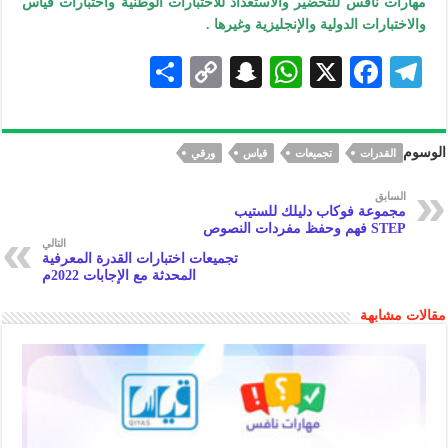
مهارات نافس للتحضير والاستعداد للاختبارات الوطنية واختبارات قياس
والاختبارات الدولية والإنجليزية وغيرها .
S
C
S
W
X
F
Te
h
o
n
h
ac
le
ar
p
a
at
eb
gr
الوسوم
القدرات
تجميعات
قياس
ورقي
e
y
pc
s
oo
a
Li
h
A
k
m
السابق
مجموعة فوكاب دليلك للستيب
n
at
p
STEP فهم وحفظ مفردات النصوص
التالي
k
p
تجميعات اختبارات القدرة المعرفية
المحدثة مع الإجابات 2022م
مقالات مشابهة