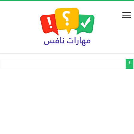
تجميعات نماذج الاختبارات المركزية في مادة لغتي ثالث ابتدائي الفصل الدراس