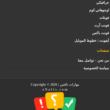
جرافيكي
لوجوهاتي.كوم
فونتات
فونت آرت
فونت باكس
آيفونت | خطوط الموبايل
صفحات
من نحن – تواصل معنا
سياسة الخصوصية
مهارات نافس
| Copyright © 2026
e N a f i s . c o m